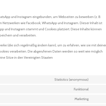
hatsApp und Instagram eingebunden, um Webseiten zu bewerben (z. B.
zialen Netzwerken wie Facebook, WhatsApp und Instagram. Dieser Inhalt ist
p und Instagram stammt und Cookies platziert. Diese Inhalte können
peichern und verarbeiten.
werke (die sich regelmäßig ändern kann), um zu erfahren, wie sie mit deine
Cookies verarbeiten. Die abgerufenen Daten werden so weit wie möglich
ne Sitze in den Vereinigten Staaten
Statistics (anonymous)
Consent
to
Funktional
Consent
service
to
Marketing
elemento
Consent
service