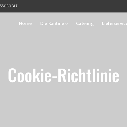
6 55050317
Home
Die Kantine
Catering
Lieferservic
Cookie-Richtlinie