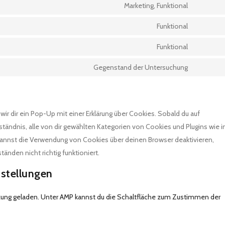
to
Marketing, Funktional
wordpres
Consent
service
to
Funktional
google-
Consent
service
maps
to
Funktional
facebook
Consent
service
to
Gegenstand der Untersuchung
whatsapp
Consent
service
to
complian
service
sonstige
ir dir ein Pop-Up mit einer Erklärung über Cookies. Sobald du auf
erständnis, alle von dir gewählten Kategorien von Cookies und Plugins wie i
kannst die Verwendung von Cookies über deinen Browser deaktivieren,
änden nicht richtig funktioniert.
stellungen
tzung geladen. Unter AMP kannst du die Schaltfläche zum Zustimmen der